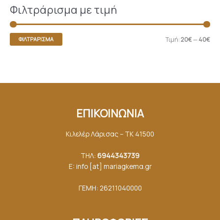
Φιλτράρισμα με τιμή
Τιμή:
20€
—
40€
ΦΙΛΤΡΆΡΙΣΜΑ
ΕΠΙΚΟΙΝΩΝΙΑ
Κιλελέρ Λάρισας – ΤΚ 41500
ΤΗΛ:
6944343739
E: info [at] mariagkemα.gr
ΓΕΜΗ: 26211040000