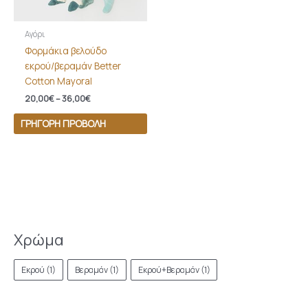
Αγόρι
Φορμάκια βελούδο
εκρού/βεραμάν Better
Cotton Mayoral
20,00
€
–
36,00
€
ΓΡΉΓΟΡΗ ΠΡΟΒΟΛΉ
Χρώμα
Εκρού
(1)
Βεραμάν
(1)
Εκρού+Βεραμάν
(1)