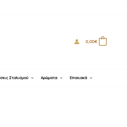
0,00
€
0
σεις Στολισμού
Αρώματα
Εποχιακά