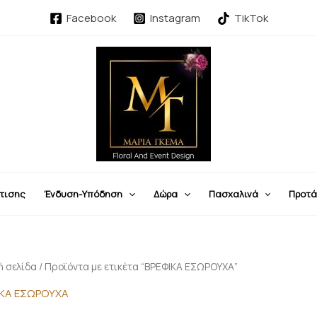
Sorted
by
Facebook
Instagram
TikTok
latest
τισης
Ένδυση-Υπόδηση
Δώρα
Πασχαλινά
Προτά
ή σελίδα
/ Προϊόντα με ετικέτα “ΒΡΕΦΙΚΑ ΕΣΩΡΟΥΧΑ”
ΙΚΑ ΕΣΩΡΟΥΧΑ