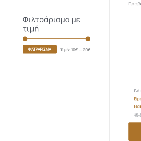
Προβά
Φιλτράρισμα με
τιμή
ΦΙΛΤΡΆΡΙΣΜΑ
Τιμή:
10€
—
20€
Βά
Βρ
Βα
15,