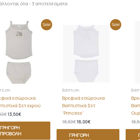
λλονται όλα - 3 αποτελέσματα
Original
Η
Original
Η
Sale!
Sale!
price
τρέχουσα
price
τρέχουσα
was:
τιμή
was:
τιμή
15,50€.
είναι:
18,50€.
είναι:
13,50€.
16,00€.
πτιση
Βάπτιση
Βάπ
εφικά εσώρουχα
Βρεφικά εσώρουχα
Βρε
πτιστικά Σετ εκρού
Βαπτιστικά Σετ
Βαπ
“Princess”
Ουρ
50
€
13,50
€
18,50
€
16,00
€
18,5
ΓΡΉΓΟΡΗ
ΠΡΟΒΟΛΉ
ΓΡΉΓΟΡΗ