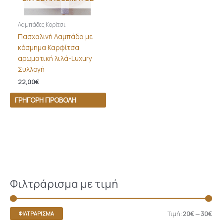
Λαμπάδες Κορίτσι
Πασχαλινή Λαμπάδα με
κόσμημα Καρφίτσα
αρωματική λιλά-Luxury
Συλλογή
22,00
€
ΓΡΉΓΟΡΗ ΠΡΟΒΟΛΉ
Φιλτράρισμα με τιμή
Τιμή:
20€
—
30€
ΦΙΛΤΡΆΡΙΣΜΑ