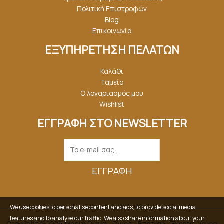
Πολιτική Επιστροφών
Blog
Επικοινωνία
ΕΞΥΠΗΡΕΤΗΣΗ ΠΕΛΑΤΩΝ
Καλάθι
Ταμείο
Ο λογαριασμός μου
Wishlist
ΕΓΓΡΑΦΗ ΣΤΟ NEWSLETTER
ΕΓΓΡΑΦΉ
We use cookies to personalise content and ads, to provide social media
features and to analyse our traffic. We also share information about your
Copyright © 2026 Μαρία Γκέμα - Γάμος - Βάπτιση - Events - Δώρα