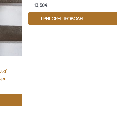
13,50
€
ΓΡΉΓΟΡΗ ΠΡΟΒΟΛΉ
τική
έρι”