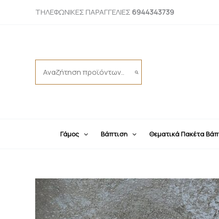
Μετάβαση
ΤΗΛΕΦΩΝΙΚΕΣ ΠΑΡΑΓΓΕΛΙΕΣ
6944343739
στο
περιεχόμενο
Search
for:
Γάμος
Βάπτιση
Θεματικά Πακέτα Βάπ