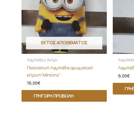
ΕΚΤΌΣ ΑΠΟΘΈΜΑΤΟΣ
Λαμπάδες Αγόρι
Λαμπάδε
Πασχαλινή Λαμπάδα αρωματική
Λαμπάδ
κίτρινη”Minions”
6,00
€
16,00
€
ΓΡΉ
ΓΡΉΓΟΡΗ ΠΡΟΒΟΛΉ