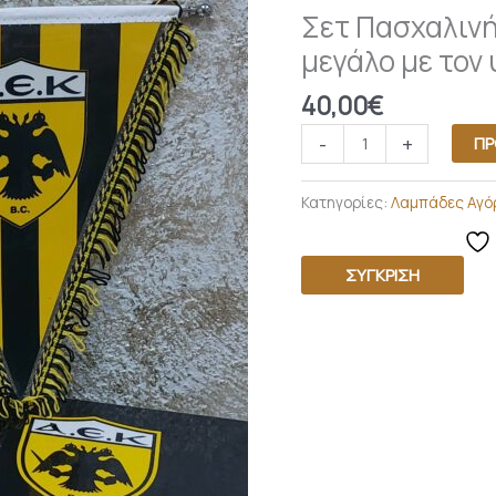
Σετ Πασχαλινή
και
μεγάλο με τον
Κουτί
μεγάλο
40,00
€
με
τον
-
+
ΠΡ
ύμνο
ποσότητα
Κατηγορίες:
Λαμπάδες Αγό
ΣΎΓΚΡΙΣΗ