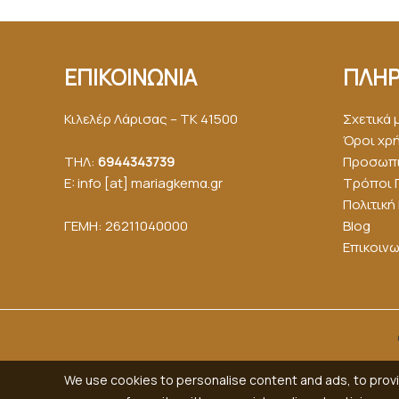
ΕΠΙΚΟΙΝΩΝΙΑ
ΠΛΗΡ
Κιλελέρ Λάρισας – ΤΚ 41500
Σχετικά 
Όροι χρ
ΤΗΛ:
6944343739
Προσωπι
E: info [at] mariagkemα.gr
Τρόποι 
Πολιτικ
ΓΕΜΗ: 26211040000
Blog
Επικοινω
We use cookies to personalise content and ads, to provid