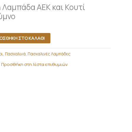
 Λαμπάδα ΑΕΚ και Κουτί
 ύμνο
ΟΣΘΉΚΗ ΣΤΟ ΚΑΛΆΘΙ
ρι
,
Πασχαλινά
,
Πασχαλινές Λαμπάδες
Προσθήκη στη λίστα επιθυμιών