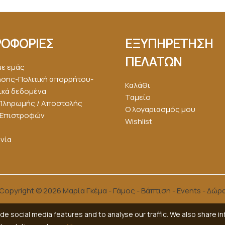
ΟΦΟΡΙΕΣ
ΕΞΥΠΗΡΕΤΗΣΗ
ΠΕΛΑΤΩΝ
με εμάς
ήσης-Πολιτική απορρήτου-
Καλάθι
κά δεδομένα
Ταμείο
Πληρωμής / Αποστολής
Ο λογαριασμός μου
ή Επιστροφών
Wishlist
νία
Copyright © 2026 Μαρία Γκέμα - Γάμος - Βάπτιση - Events - Δώρ
e social media features and to analyse our traffic. We also share i