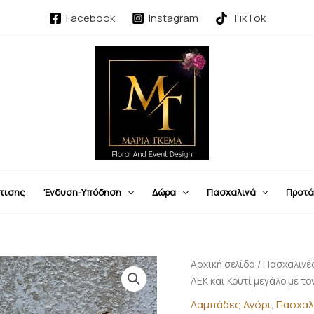
Facebook
Instagram
TikTok
τισης
Ένδυση-Υπόδηση
Δώρα
Πασχαλινά
Προτά
Σετ
Αρχική σελίδα
/
Πασχαλινέ
Πασχαλινή
ΑΕΚ και Κουτί μεγάλο με το
Λαμπάδα
Λαμπάδες Αγόρι
,
Πασχαλ
ΑΕΚ