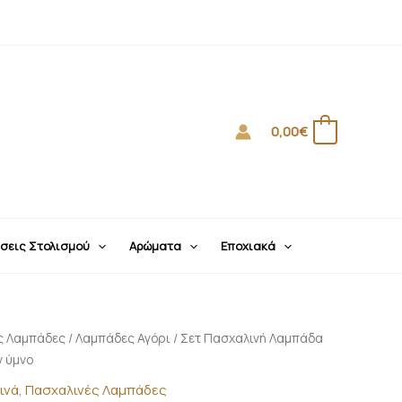
0,00
€
0
σεις Στολισμού
Αρώματα
Εποχιακά
ς Λαμπάδες
/
Λαμπάδες Αγόρι
/ Σετ Πασχαλινή Λαμπάδα
ν ύμνο
ινά
,
Πασχαλινές Λαμπάδες