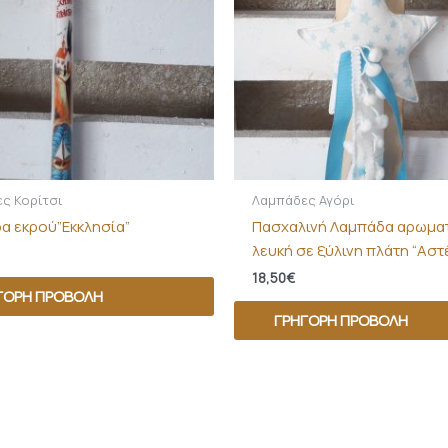
ς Κορίτσι
Λαμπάδες Αγόρι
α εκρού”Εκκλησία”
Πασχαλινή Λαμπάδα αρωμα
λευκή σε ξύλινη πλάτη “Αστ
18,50
€
ΓΟΡΗ ΠΡΟΒΟΛΉ
ΓΡΉΓΟΡΗ ΠΡΟΒΟΛΉ