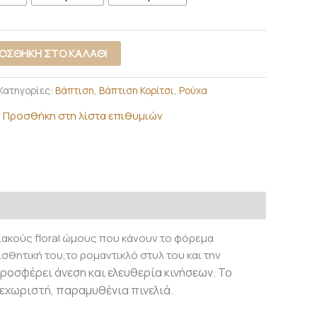
ΟΣΘΉΚΗ ΣΤΟ ΚΑΛΆΘΙ
Κατηγορίες:
Βάπτιση
,
Βάπτιση Κορίτσι
,
Ρούχα
Προσθήκη στη λίστα επιθυμιών
ιακούς floral ώμους που κάνουν το φόρεμα
σθητική του,το ρομαντικλό στυλ του και την
ροσφέρει άνεση και ελευθερία κινήσεων. Το
ξεχωριστή, παραμυθένια πινελιά.