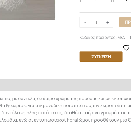
-
+
ΠΡ
Κωδικός προϊόντος:
Μ/Δ
ΣΎΓΚΡΙΣΗ
iamo, με δαντέλα, διαίτερο χρώμα της πούδρας και με εντυπωσ
α ξεχωρίσει για την μοναδική ποιοτητά του,την χειροποίητη αι
δαντέλα υψηλής ποιότητας, διαθέτει αέρινη γραμμή που π
λούδια, ενώ οι εντυπωσιακοί floral ώμοι προσθέτουν μια 