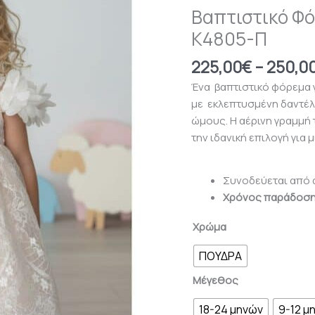
Βαπτιστικό Φ
Chiamo
Κ4805-Π
Κ4805-
Π
225,00
€
–
250,0
ποσότητα
Ένα βαπτιστικό φόρεμα 
με εκλεπτυσμένη δαντέλ
ώμους. Η αέρινη γραμμή
την ιδανική επιλογή για 
Συνοδεύεται από α
Χρόνος παράδοσης
Χρώμα
ΠΟΥΔΡΑ
Μέγεθος
18-24 μηνών
9-12 μ