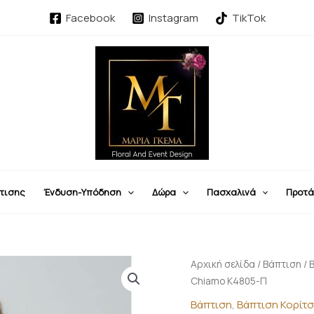
Facebook
Instagram
TikTok
τισης
Ένδυση-Υπόδηση
Δώρα
Πασχαλινά
Προτά
Βαπτιστικό
Αρχική σελίδα
/
Βάπτιση
/
Φόρεμα
Chiamo Κ4805-Π
Πούδρα
Βάπτιση
,
Βάπτιση Κορίτσ
Mi