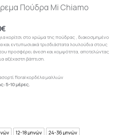
όρεμα Πούδρα Mi Chiamo
250,00€
0
€
για κορίτσι στο χρώμα της πούδρας , διακοσμημένο
α και εντυπωσιακά τρισδιάστατα λουλούδια στους
 του προσφέρει άνεση και κομψότητα, αποτελώντας
μια αξέχαστη βάπτιση.
σορτί floral κορδέλα μαλλιών
: 5-10 μέρες.
ηνών
12-18 μηνών
24-36 μηνών