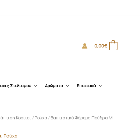
0,00
€
0
σεις Στολισμού
Αρώματα
Εποχιακά
Price
Βάπτιση Κορίτσι
/
Ρούχα
/ Βαπτιστικό Φόρεμα Πούδρα Mi
range:
225,00€
ι
,
Ρούχα
through