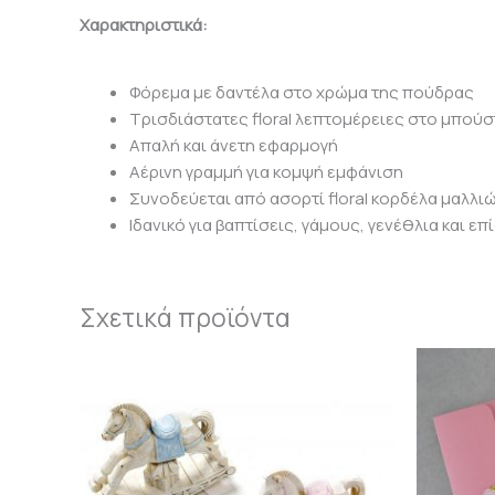
Χαρακτηριστικά:
Φόρεμα με δαντέλα στο χρώμα της πούδρας
Τρισδιάστατες floral λεπτομέρειες στο μπού
Απαλή και άνετη εφαρμογή
Αέρινη γραμμή για κομψή εμφάνιση
Συνοδεύεται από ασορτί floral κορδέλα μαλλι
Ιδανικό για βαπτίσεις, γάμους, γενέθλια και ε
Σχετικά προϊόντα