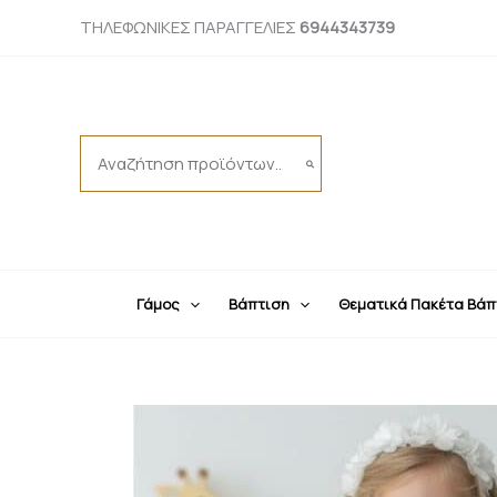
Μετάβαση
ΤΗΛΕΦΩΝΙΚΕΣ ΠΑΡΑΓΓΕΛΙΕΣ
6944343739
στο
περιεχόμενο
Search
for:
Γάμος
Βάπτιση
Θεματικά Πακέτα Βάπ