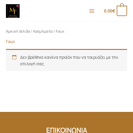
Μετάβαση
στο
0
0,00
€
περιεχόμενο
Αρχική σελίδα
/
Κοσμήματα
/ Faux
Faux
Δεν βρέθηκε κανένα προϊόν που να ταιριάζει με την
επιλογή σας.
ΕΠΙΚΟΙΝΩΝΙΑ