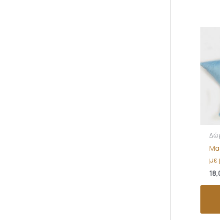
Δώ
Μα
με
18,