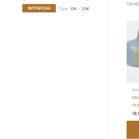
Προβά
ΦΙΛΤΡΆΡΙΣΜΑ
Τιμή:
10€
—
20€
Δώ
Μα
σι
18,