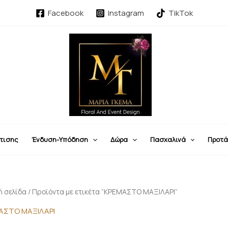
Sorted
by
Facebook
Instagram
TikTok
latest
τισης
Ένδυση-Υπόδηση
Δώρα
Πασχαλινά
Προτά
ή σελίδα
/ Προϊόντα με ετικέτα “ΚΡΕΜΑΣΤΟ ΜΑΞΙΛΑΡΙ”
ΑΣΤΟ ΜΑΞΙΛΑΡΙ