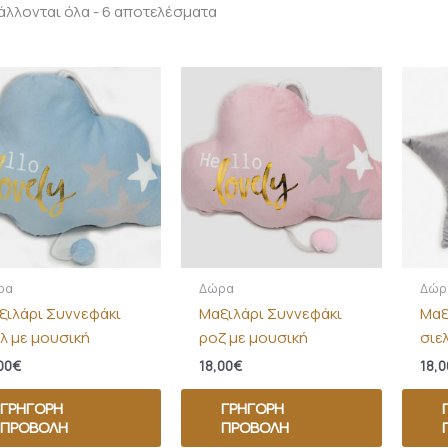
λλονται όλα - 6 αποτελέσματα
ρα
Δώρα
Δώρ
ξιλάρι Συννεφάκι
Μαξιλάρι Συννεφάκι
Μαξ
ελ με μουσική
ροζ με μουσική
σιε
00
€
18,00
€
18,0
ΓΡΉΓΟΡΗ
ΓΡΉΓΟΡΗ
ΠΡΟΒΟΛΉ
ΠΡΟΒΟΛΉ