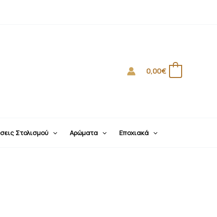
0,00
€
0
σεις Στολισμού
Αρώματα
Εποχιακά