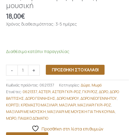
μουσική
18,00
€
Χρόνος διαθεσιμότητας: 3-5 ημέρες
Διαθέσιμο κατόπιν παραγγελίας
-
+
ΠΡΟΣΘΉΚΗ ΣΤΟ ΚΑΛΆΘΙ
Κωδικός προϊόντος:
0621337
Κατηγορίες:
Δώρα
,
Μωρό
Ετικέτες:
0621337
,
ΑΣΤΕΡΙ
,
ΑΣΤΕΡΙ ΓΚΡΙ-ΡΟΖ
,
ΓΚΡΙ ΡΟΖ
,
ΔΩΡΟ
,
ΔΩΡΟ
ΒΑΠΤΙΣΗΣ
,
ΔΩΡΟ ΓΕΝΝΗΣΗΣ
,
ΔΩΡΟ ΜΩΡΟΥ
,
ΔΩΡΟ ΝΕΟΓΕΝΝΗΤΟΥ
,
ΚΟΡΙΤΣΙ
,
ΚΡΕΜΑΣΤΟ ΜΑΞΙΛΑΡΙ
,
ΜΑΞΙΛΑΡΙ
,
ΜΑΞΙΛΑΡΙ ΓΚΡΙ-ΡΟΖ
,
ΜΑΞΙΛΑΡΙ ΜΕ ΜΟΥΣΙΚΗ
,
ΜΑΞΙΛΑΡΙ ΜΕ ΜΟΥΣΙΚΗ ΓΙΑ ΤΗΝ ΚΟΥΝΙΑ
,
ΜΩΡΟ
,
ΠΑΙΔΙΚΟ ΔΩΜΑΤΙΟ
Προσθήκη στη λίστα επιθυμιών