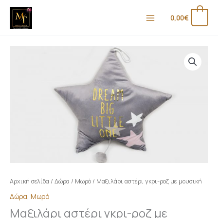
Μετάβαση
στο
0
0,00
€
περιεχόμενο
Μαξιλάρι
αστέρι
γκρι-
ροζ
με
μουσική
ποσότητα
Αρχική σελίδα
/
Δώρα
/
Μωρό
/ Μαξιλάρι αστέρι γκρι-ροζ με μουσική
Δώρα
,
Μωρό
Μαξιλάρι αστέρι γκρι-ροζ με